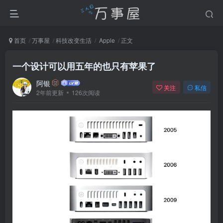
首页
万事屋
科技改变生活
Apple
正文
一个设计可以用五年的也只有苹果了
阿银
关注
私信
2年前更新
126次阅读