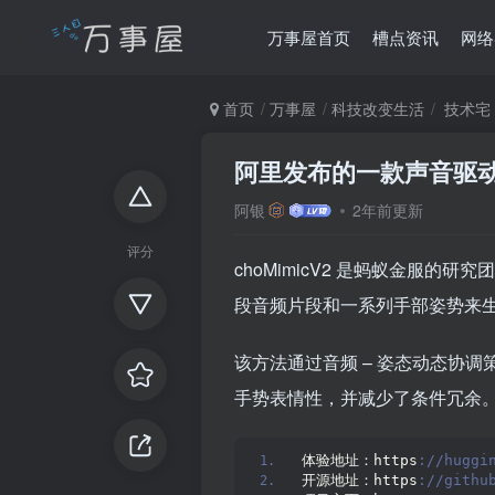
万事屋首页
槽点资讯
网络
首页
万事屋
科技改变生活
技术宅
阿里发布的一款声音驱动人
阿银
2年前更新
评分
choMimicV2 是蚂蚁金服
段音频片段和一系列手部姿势来
该方法通过音频 – 姿态动态协
手势表情性，并减少了条件冗余
体验地址：https
://huggi
开源地址：https
://githu