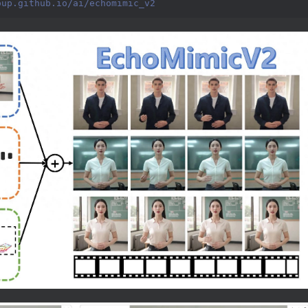
oup.github.io/ai/echomimic_v2