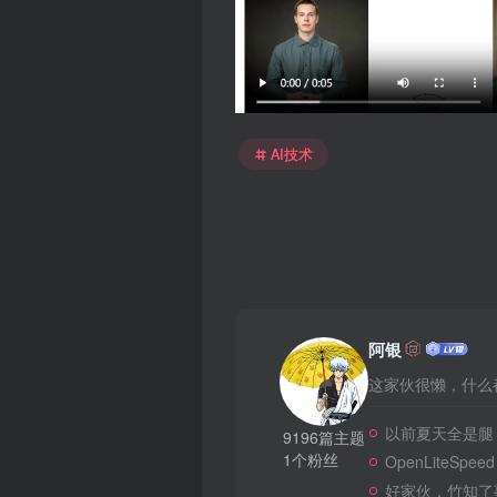
AI技术
阿银
这家伙很懒，什么都
以前夏天全是腿
9196篇主题
1个粉丝
OpenLiteSpeed
好家伙，竹知了