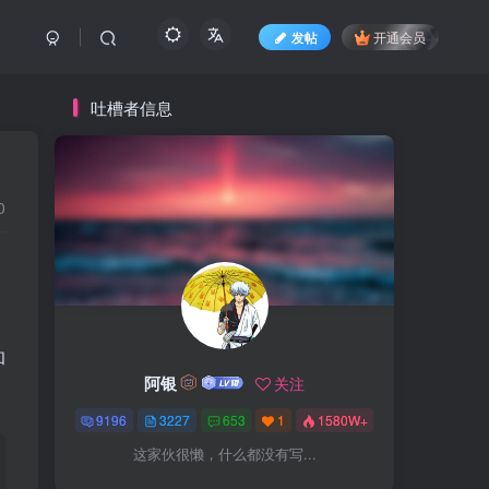
发帖
开通会员
吐槽者信息
0
。
和
阿银
关注
9196
3227
653
1
1580W+
这家伙很懒，什么都没有写...