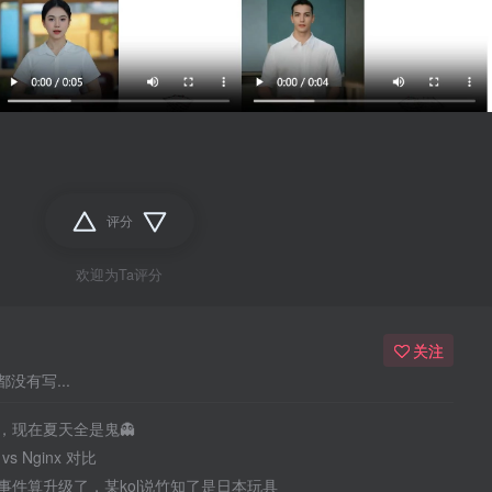
评分
欢迎为Ta评分
关注
没有写...
，现在夏天全是鬼👻
 vs Nginx 对比
事件算升级了，某kol说竹知了是日本玩具