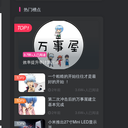
热门槽点
TOP1
3.7W+人已阅读
效率提升率计算方法！
一个粗糙的开始往往才是最
TOP2
好的开始 ！
2年前
3.6W+人已阅读
第二次冲击后的万事屋建立
TOP3
基本完成
2年前
3.6W+人已阅读
小米推出27寸Mini LED显示
TOP4
器