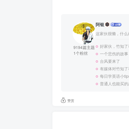
阿银
这家伙很懒，什么都
好家伙，竹知了
9194篇主题
1个粉丝
一个悲伤的故事
台风要来了
有媒体对竹知了
每日学英语小tip
普通人也能买的
赞赏