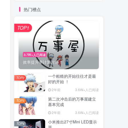
热门槽点
TOP1
3.7W+人已阅读
效率提升率计算方法！
一个粗糙的开始往往才是最
TOP2
好的开始 ！
2年前
3.6W+人已阅读
第二次冲击后的万事屋建立
TOP3
基本完成
2年前
3.6W+人已阅读
小米推出27寸Mini LED显示
TOP4
器