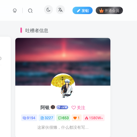
发帖
开通会员
吐槽者信息
0
阿银
关注
9194
3227
653
1
1580W+
这家伙很懒，什么都没有写...