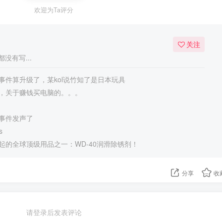
欢迎为Ta评分
关注
没有写...
事件算升级了，某kol说竹知了是日本玩具
，关于赚钱买电脑的。。。
事件发声了
s
起的全球顶级用品之一：WD-40润滑除锈剂！
分享
收
请登录后发表评论