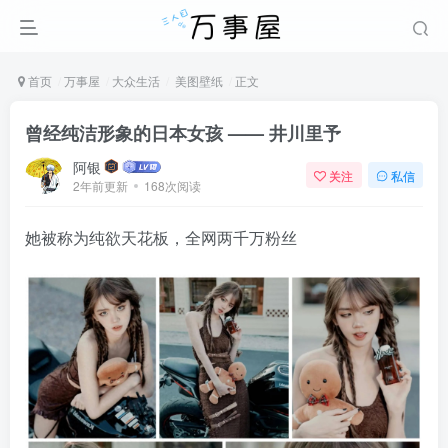
首页
万事屋
大众生活
美图壁纸
正文
曾经纯洁形象的日本女孩 —— 井川里予
阿银
关注
私信
2年前更新
168次阅读
她被称为纯欲天花板，全网两千万粉丝