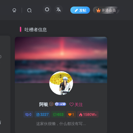
发帖
开通会员
吐槽者信息
0
阿银
关注
0
3227
653
1
1580W+
布
这家伙很懒，什么都没有写...