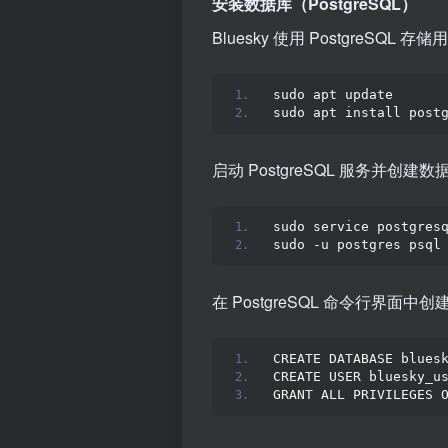
安装数据库（PostgreSQL）
Bluesky 使用 PostgreSQ
sudo apt update
sudo apt install post
启动 PostgreSQL 服务并创建数
sudo service postgres
sudo -u postgres psql
在 PostgreSQL 命令行界面中
CREATE DATABASE blues
CREATE USER bluesky_u
GRANT ALL PRIVILEGES 