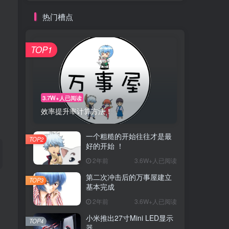
热门槽点
TOP1
3.7W+人已阅读
效率提升率计算方法！
一个粗糙的开始往往才是最
TOP2
好的开始 ！
2年前
3.6W+人已阅读
第二次冲击后的万事屋建立
TOP3
基本完成
、
2年前
3.6W+人已阅读
小米推出27寸Mini LED显示
TOP4
器