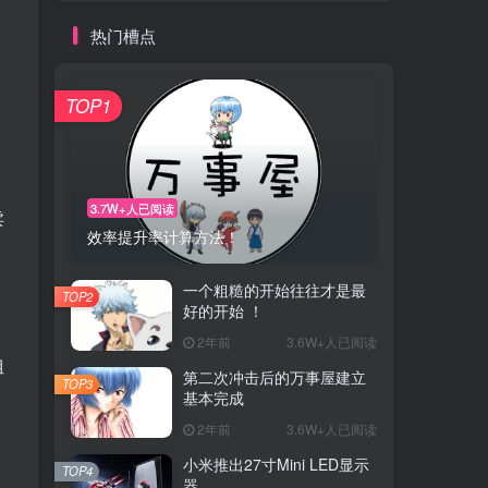
热门槽点
TOP1
3.7W+人已阅读
卖
效率提升率计算方法！
一个粗糙的开始往往才是最
TOP2
好的开始 ！
2年前
3.6W+人已阅读
姐
第二次冲击后的万事屋建立
TOP3
基本完成
2年前
3.6W+人已阅读
小米推出27寸Mini LED显示
TOP4
器