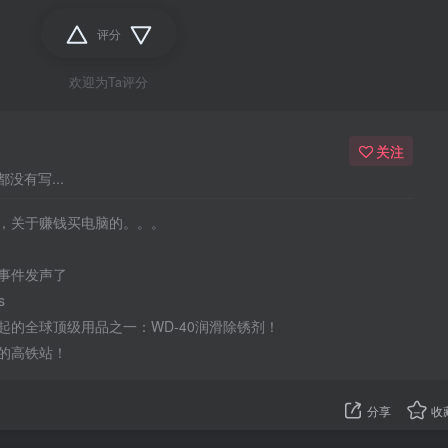
评分
欢迎为Ta评分
关注
没有写...
，关于赚钱买电脑的。。。
事件发声了
s
起的全球顶级用品之一：WD-40润滑除锈剂！
的高铁站！
分享
收