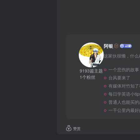
阿银
这家伙很懒，什么都
一个悲伤的故事
9193篇主题
1个粉丝
台风要来了
有媒体对竹知了
每日学英语小tip
普通人也能买的
一千公里内最好
赞赏