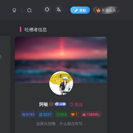
发帖
开通会员
吐槽者信息
0
阿银
关注
9193
3227
653
1
1580W+
这家伙很懒，什么都没有写...