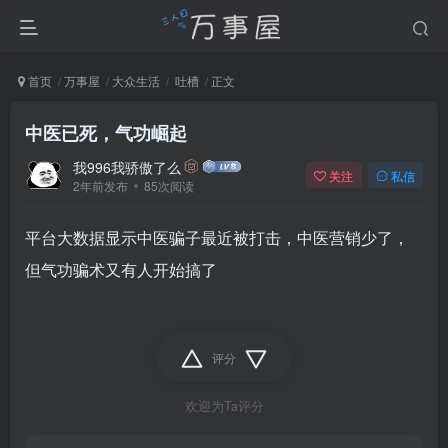
首页
万事屋
大众生活
吐槽
正文
中医已死，气功崛起
我996我骄傲了么
关注
私信
2年前发布
85次阅读
平台大数据显示中医骗子最近被打击，中医营销少了，
但气功骗术又有人开始搞了
评分
欢迎为Ta评分