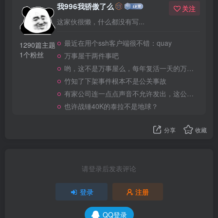
我996我骄傲了么
关注
这家伙很懒，什么都没有写...
最近在用个ssh客户端很不错：quay
1290篇主题
1个粉丝
万事屋干两件事吧
哟，这不是万事屋么，每年复活一天的万事屋
竹知了下架事件根本不是公关事故
有家公司连一点点声音不允许发出，这公司做大了就是我国乃至全世界的灾难
也许战锤40K的泰拉不是地球？
分享
收藏
请登录后发表评论
登录
注册
QQ登录