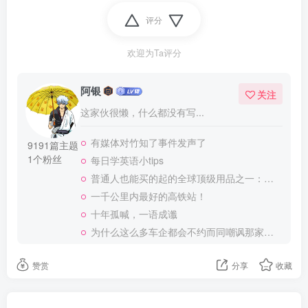
评分
欢迎为Ta评分
阿银
关注
这家伙很懒，什么都没有写...
有媒体对竹知了事件发声了
9191篇主题
1个粉丝
每日学英语小tips
普通人也能买的起的全球顶级用品之一：WD-40润滑除锈剂！
一千公里内最好的高铁站！
十年孤喊，一语成谶
为什么这么多车企都会不约而同嘲讽那家说不得的车企？
赞赏
分享
收藏