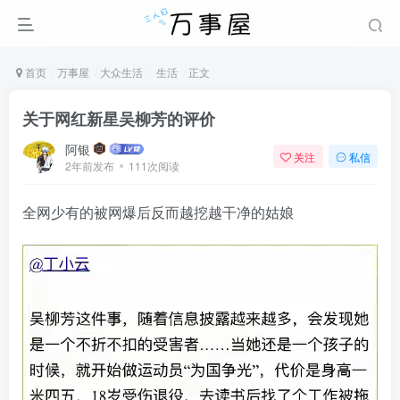
首页
万事屋
大众生活
生活
正文
关于网红新星吴柳芳的评价
阿银
关注
私信
2年前发布
111次阅读
全网少有的被网爆后反而越挖越干净的姑娘