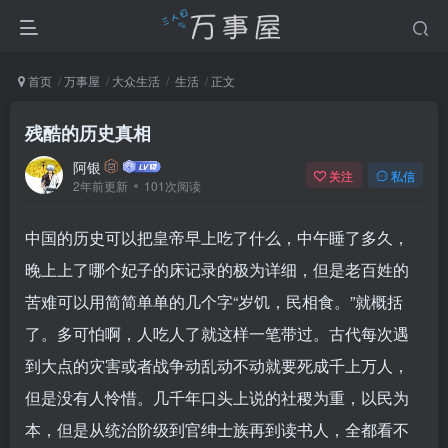
首页
万事屋
大众生活
生活
正文
残酷的历史真相
阿银
关注
私信
2年前更新
101次阅读
中国的历史可以把皇帝早上吃了什么，中午睡了多久，
晚上上了哪个妃子的床记录的极为详细，但是老百姓的
苦难可以用简简单单的几个字“岁饥，民相食。”就概括
了。多可怕啊，人吃人了就这样一笔带过。古代每次遇
到大点的灾害或者战争动乱动不动就要死成千上万人，
但是没有人怜惜。几千年口头上说的社稷为重，以民为
本，但是从统治阶级到官绅士族再到读书人，全都看不