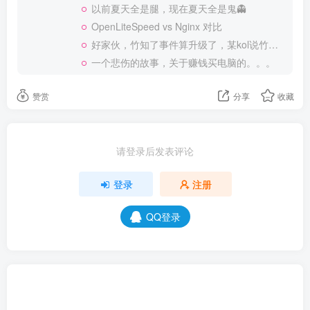
以前夏天全是腿，现在夏天全是鬼👻
OpenLiteSpeed vs Nginx 对比
好家伙，竹知了事件算升级了，某kol说竹知了是日本玩具
一个悲伤的故事，关于赚钱买电脑的。。。
赞赏
分享
收藏
请登录后发表评论
登录
注册
QQ登录