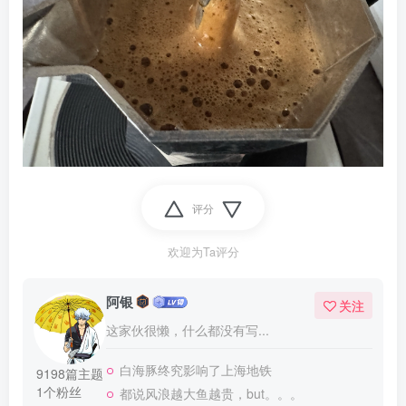
评分
欢迎为Ta评分
阿银
关注
这家伙很懒，什么都没有写...
白海豚终究影响了上海地铁
9198篇主题
1个粉丝
都说风浪越大鱼越贵，but。。。