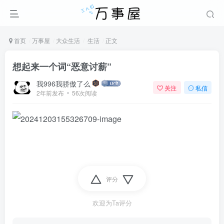
首页
万事屋
大众生活
生活
正文
想起来一个词“恶意讨薪”
我996我骄傲了么
关注
私信
2年前发布
56次阅读
评分
欢迎为Ta评分