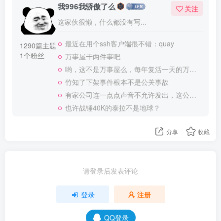
我996我骄傲了么
关注
这家伙很懒，什么都没有写...
最近在用个ssh客户端很不错：quay
1290篇主题
1个粉丝
万事屋干两件事吧
哟，这不是万事屋么，每年复活一天的万事屋
竹知了下架事件根本不是公关事故
有家公司连一点点声音不允许发出，这公司做大了就是我国乃至全世界的灾难
也许战锤40K的泰拉不是地球？
分享
收藏
请登录后发表评论
登录
注册
QQ登录