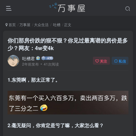
首页
万事屋
大众生活
吐槽
正文
你们那房价跌的狠不狠？你见过最离谱的房价是多
少？网友：4w变4k
吐槽君
关注
私信
2年前发布
41次阅读
1.东莞啊，那太正常了。
2.毫无疑问，你肯定是亏了嘛，大家怎么看？