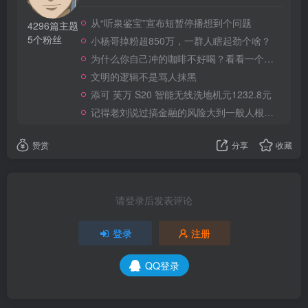
从“听泉鉴宝”宣布短暂停播想到个问题
4296篇主题
5个粉丝
小杨哥掉粉超850万，一群人瞎起劲个啥？
为什么你自己冲的咖啡不好喝？看看一个自媒体博主的分享
文明的逻辑不是骂人抹黑
添可 芙万 S20 智能无线洗地机元1232.8元
记得老刘说过搞金融的风险大到一般人根本承受不起
赞赏
分享
收藏
请登录后发表评论
登录
注册
QQ登录