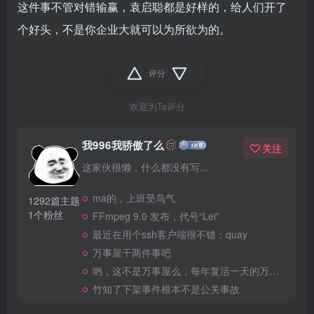
这件事不管对错输赢，袁启聪都是好样的，给人们开了
个好头，不是你企业大就可以为所欲为的。
评分
欢迎为Ta评分
我996我骄傲了么
关注
这家伙很懒，什么都没有写...
ma的，上班受鸟气
1292篇主题
1个粉丝
FFmpeg 9.0 发布，代号“Lei”
最近在用个ssh客户端很不错：quay
万事屋干两件事吧
哟，这不是万事屋么，每年复活一天的万事屋
竹知了下架事件根本不是公关事故