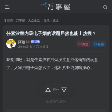
首页
万事屋
大众生活
生活
正文
任素汐室内吸电子烟的话题居然也能上热搜？
阿银
关注
私信
2年前发布
72次阅读
我觉得吧，就是任素汐在抽烟没注意抽这偷拍的玩意
了。人家抽电子烟怎么了，这种八卦纯属瞎操心。
评分
欢迎为Ta评分