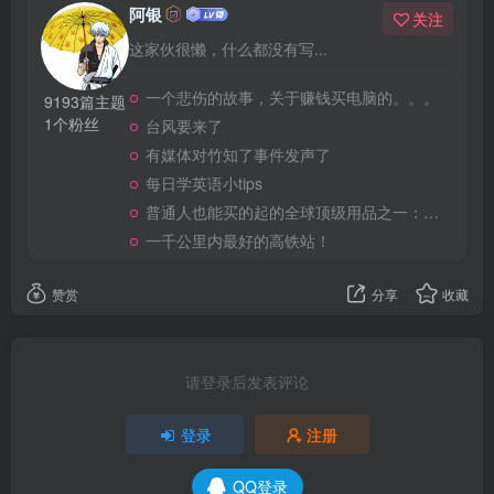
阿银
关注
这家伙很懒，什么都没有写...
一个悲伤的故事，关于赚钱买电脑的。。。
9193篇主题
1个粉丝
台风要来了
有媒体对竹知了事件发声了
每日学英语小tips
普通人也能买的起的全球顶级用品之一：WD-40润滑除锈剂！
一千公里内最好的高铁站！
赞赏
分享
收藏
请登录后发表评论
登录
注册
QQ登录