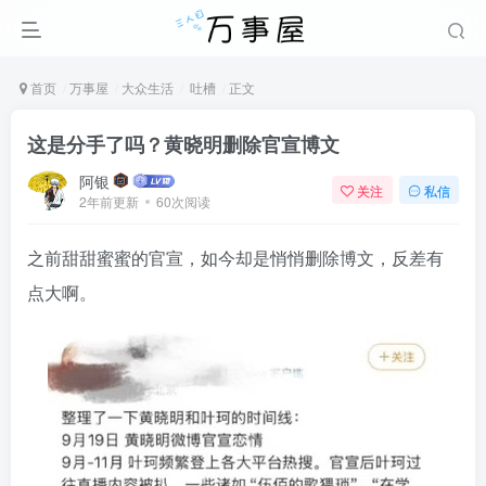
首页
万事屋
大众生活
吐槽
正文
这是分手了吗？黄晓明删除官宣博文
阿银
关注
私信
2年前更新
60次阅读
之前甜甜蜜蜜的官宣，如今却是悄悄删除博文，反差有
点大啊。