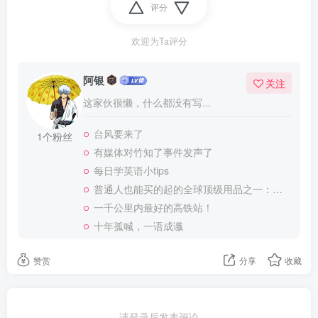
评分
欢迎为Ta评分
阿银
关注
这家伙很懒，什么都没有写...
台风要来了
1个粉丝
有媒体对竹知了事件发声了
每日学英语小tips
普通人也能买的起的全球顶级用品之一：WD-40润滑除锈剂！
一千公里内最好的高铁站！
十年孤喊，一语成谶
赞赏
分享
收藏
请登录后发表评论