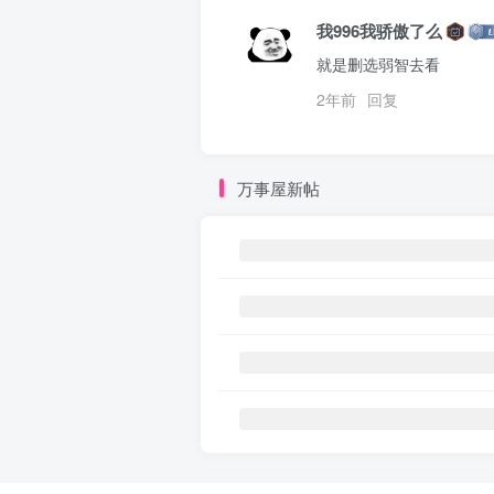
我996我骄傲了么
就是删选弱智去看
2年前
回复
万事屋新帖