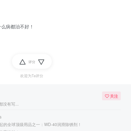
什么病都治不好！
评分
欢迎为Ta评分
关注
没有写...
s
起的全球顶级用品之一：WD-40润滑除锈剂！