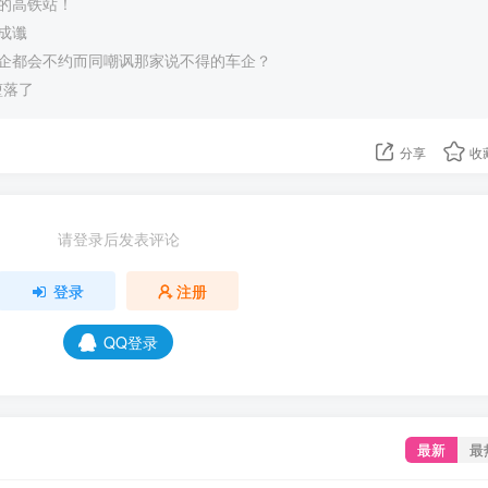
的高铁站！
成谶
企都会不约而同嘲讽那家说不得的车企？
于堕落了
分享
收
请登录后发表评论
登录
注册
QQ登录
最新
最