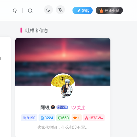
发帖
开通会员
吐槽者信息
1
阿银
关注
9190
3224
653
1
1578W+
这家伙很懒，什么都没有写...