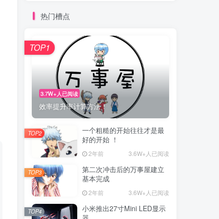
热门槽点
TOP1
3.7W+人已阅读
效率提升率计算方法！
一个粗糙的开始往往才是最
TOP2
好的开始 ！
2年前
3.6W+人已阅读
第二次冲击后的万事屋建立
TOP3
基本完成
2年前
3.6W+人已阅读
小米推出27寸Mini LED显示
TOP4
器