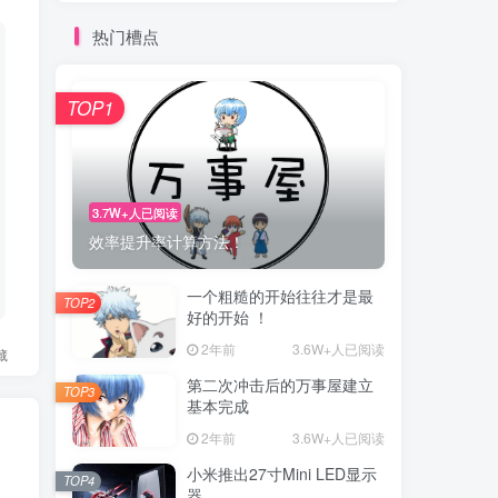
热门槽点
TOP1
3.7W+人已阅读
效率提升率计算方法！
一个粗糙的开始往往才是最
TOP2
好的开始 ！
2年前
3.6W+人已阅读
藏
第二次冲击后的万事屋建立
TOP3
基本完成
2年前
3.6W+人已阅读
小米推出27寸Mini LED显示
TOP4
器