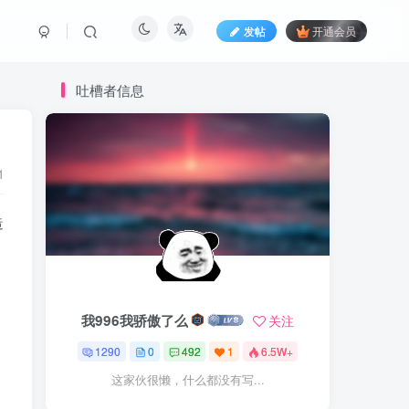
发帖
开通会员
吐槽者信息
1
造
我996我骄傲了么
关注
1290
0
492
1
6.5W+
这家伙很懒，什么都没有写...