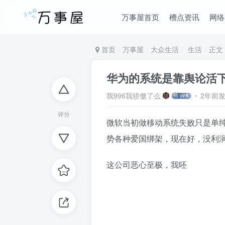
万事屋首页
槽点资讯
网络
首页
万事屋
大众生活
生活
正文
华为的系统是靠舆论活
我996我骄傲了么
2年前
评分
微软当初做移动系统失败只是单
势各种爱国绑架，现在好，没利
这公司恶心至极，我呸