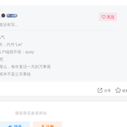
么
关注
没有写...
鸟气
发布，代号“Lei”
客户端很不错：quay
吧
屋么，每年复活一天的万事屋
根本不是公关事故
分享
收
请登录后发表评论
登录
注册