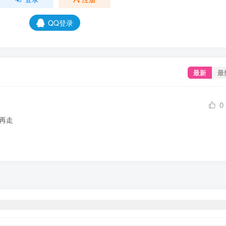
QQ登录
最新
最
0
口再走