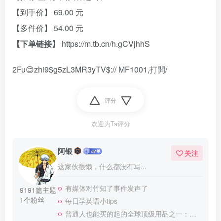
【到手价】 69.00 元
【多件价】 54.00 元
【下单链接】
https://m.tb.cn/h.gCVjhhS
2Fu😊zhi9$g5zL3MR3yTV$:// MF1001,打開/
评分
欢迎为Ta评分
阿银
关注
这家伙很懒，什么都没有写...
有媒体对竹知了事件发声了
9191篇主题
1个粉丝
每日学英语小tips
普通人也能买的起的全球顶级用品之一：WD-40润滑除锈剂！