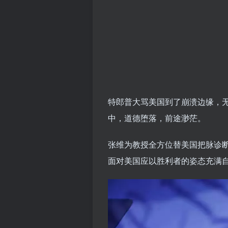
特郎普大骂美国到了崩溃边缘，
中，道德堕落，前途渺茫。
张维为教授全方位替美国把脉诊
面对美国应以胜利者的姿态充满