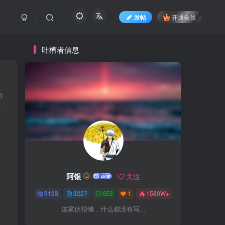
发帖
开通会员
吐槽者信息
0
阿银
关注
9193
3227
653
1
1580W+
这家伙很懒，什么都没有写...