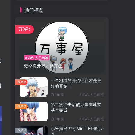
热门槽点
TOP1
3.7W+人已阅读
之
效率提升率计算方法！
一个粗糙的开始往往才是最
TOP2
国
好的开始 ！
2年前
3.6W+人已阅读
第二次冲击后的万事屋建立
TOP3
基本完成
2年前
3.6W+人已阅读
小米推出27寸Mini LED显示
TOP4
器