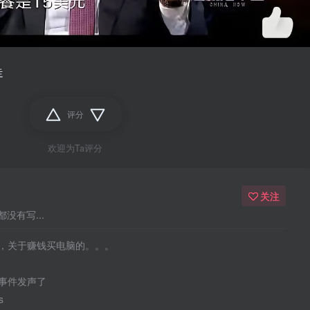
走
评分
欢迎为Ta评分
关注
没有写...
，关于赚钱买电脑的。。。
事件发声了
s