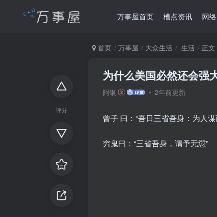
万事屋首页
槽点资讯
网络
首页
万事屋
大众生活
生活
正文
为什么美国必然还会强
阿银
2年前更新
评分
曾子
曰：“吾日三省吾身：为人谋
穷鬼曰：“三省吾身，谓予无愆”