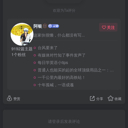
欢迎为Ta评分
阿银
关注
这家伙很懒，什么都没有写...
台风要来了
9192篇主题
1个粉丝
有媒体对竹知了事件发声了
每日学英语小tips
普通人也能买的起的全球顶级用品之一：WD-40润滑除锈剂！
一千公里内最好的高铁站！
十年孤喊，一语成谶
赞赏
分享
收藏
请登录后发表评论