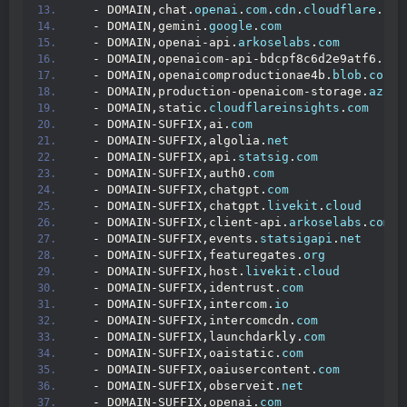
  - DOMAIN,chat.
openai
.
com
.
cdn
.
cloudflare
.
net
  - DOMAIN,gemini.
google
.
com
  - DOMAIN,openai-api.
arkoselabs
.
com
  - DOMAIN,openaicom-api-bdcpf8c6d2e9atf6.
z01
  - DOMAIN,openaicomproductionae4b.
blob
.
core
.
  - DOMAIN,production-openaicom-storage.
azure
  - DOMAIN,static.
cloudflareinsights
.
com
  - DOMAIN-SUFFIX,ai.
com
  - DOMAIN-SUFFIX,algolia.
net
  - DOMAIN-SUFFIX,api.
statsig
.
com
  - DOMAIN-SUFFIX,auth0.
com
  - DOMAIN-SUFFIX,chatgpt.
com
  - DOMAIN-SUFFIX,chatgpt.
livekit
.
cloud
  - DOMAIN-SUFFIX,client-api.
arkoselabs
.
com
  - DOMAIN-SUFFIX,events.
statsigapi
.
net
  - DOMAIN-SUFFIX,featuregates.
org
  - DOMAIN-SUFFIX,host.
livekit
.
cloud
  - DOMAIN-SUFFIX,identrust.
com
  - DOMAIN-SUFFIX,intercom.
io
  - DOMAIN-SUFFIX,intercomcdn.
com
  - DOMAIN-SUFFIX,launchdarkly.
com
  - DOMAIN-SUFFIX,oaistatic.
com
  - DOMAIN-SUFFIX,oaiusercontent.
com
  - DOMAIN-SUFFIX,observeit.
net
  - DOMAIN-SUFFIX,openai.
com