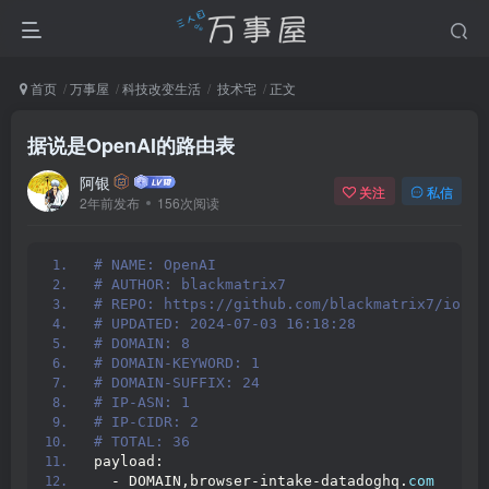
首页
万事屋
科技改变生活
技术宅
正文
据说是OpenAI的路由表
阿银
关注
私信
2年前发布
156次阅读
# NAME: OpenAI
# AUTHOR: blackmatrix7
# REPO: https://github.com/blackmatrix7/ios_r
# UPDATED: 2024-07-03 16:18:28
# DOMAIN: 8
# DOMAIN-KEYWORD: 1
# DOMAIN-SUFFIX: 24
# IP-ASN: 1
# IP-CIDR: 2
# TOTAL: 36
payload:
  - DOMAIN,browser-intake-datadoghq.
com