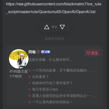
https://raw.githubusercontent.com/blackmatrix7/ios_rule
_script/master/rule/QuantumultX/OpenAI/OpenAI.list
评分
欢迎为Ta评分
阿银
关注
这家伙很懒，什么都没有写...
一个悲伤的故事，关于赚钱买电脑的。。。
9193篇主题
1个粉丝
台风要来了
有媒体对竹知了事件发声了
每日学英语小tips
普通人也能买的起的全球顶级用品之一：WD-40润滑除锈剂！
一千公里内最好的高铁站！