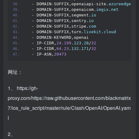
  - DOMAIN-SUFFIX,openaiapi-site.
azureedge
.
ne
  - DOMAIN-SUFFIX,openaicom.
imgix
.
net
  - DOMAIN-SUFFIX,segment.
io
  - DOMAIN-SUFFIX,sentry.
io
  - DOMAIN-SUFFIX,stripe.
com
  - DOMAIN-SUFFIX,turn.
livekit
.
cloud
  - DOMAIN-KEYWORD,openai
  - IP-CIDR,
24.199
.
123
.
28
/
32
  - IP-CIDR,
64.23
.
132
.
171
/
32
  - IP-ASN,
20473
网址：
1、
https://gh-
proxy.com/https://raw.githubusercontent.com/blackmatrix
7/ios_rule_script/master/rule/Clash/OpenAI/OpenAI.yam
l
2、