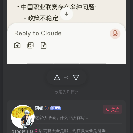
评分
欢迎为Ta评分
阿银
关注
这家伙很懒，什么都没有写...
以前夏天全是腿，现在夏天全是鬼👻
9196篇主题