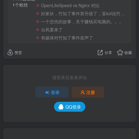
1个粉丝
OpenLiteSpeed vs Nginx 对比
好家伙，竹知了事件算升级了，某kol说竹知了是日本玩具
一个悲伤的故事，关于赚钱买电脑的。。。
台风要来了
有媒体对竹知了事件发声了
赞赏
分享
收藏
请登录后发表评论
登录
注册
QQ登录