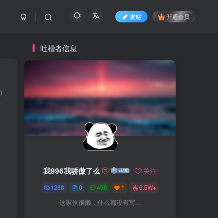
发帖
开通会员
吐槽者信息
0
我996我骄傲了么
关注
1288
0
490
1
6.5W+
这家伙很懒，什么都没有写...