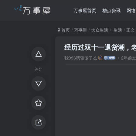
万事屋首页
槽点资讯
网络
首页
万事屋
大众生活
生活
正文
经历过双十一退货潮，
我996我骄傲了么
2年前
评分