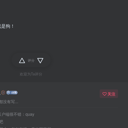
就是狗！
评分
欢迎为Ta评分
么
关注
没有写...
客户端很不错：quay
吧