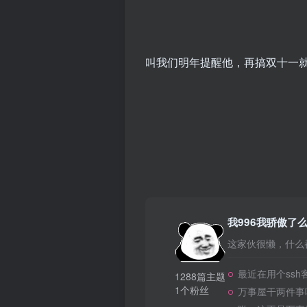
叫我们明年提醒他，再搞双十一
我996我骄傲了
这家伙很懒，什么都
最近在用个ssh
1288篇主题
1个粉丝
万事屋干两件事