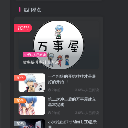
热门槽点
TOP1
3.7W+人已阅读
效率提升率计算方法！
一个粗糙的开始往往才是最
TOP2
好的开始 ！
2年前
3.6W+人已阅读
第二次冲击后的万事屋建立
TOP3
基本完成
2年前
3.6W+人已阅读
小米推出27寸Mini LED显示
TOP4
器