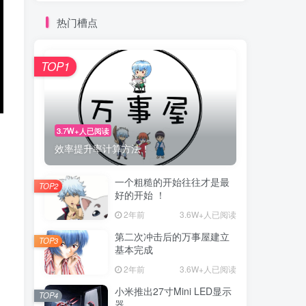
热门槽点
TOP1
3.7W+人已阅读
效率提升率计算方法！
一个粗糙的开始往往才是最
TOP2
好的开始 ！
2年前
3.6W+人已阅读
第二次冲击后的万事屋建立
TOP3
基本完成
2年前
3.6W+人已阅读
小米推出27寸Mini LED显示
TOP4
器