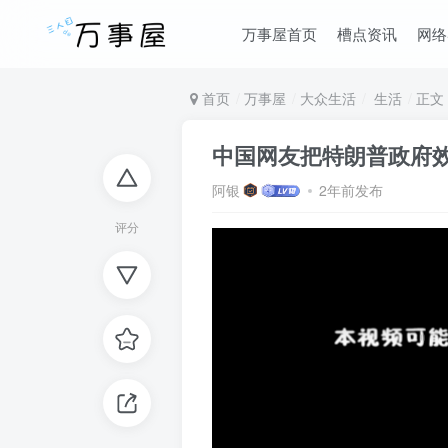
万事屋首页
槽点资讯
网络
首页
万事屋
大众生活
生活
正文
中国网友把特朗普政府
阿银
2年前发布
评分