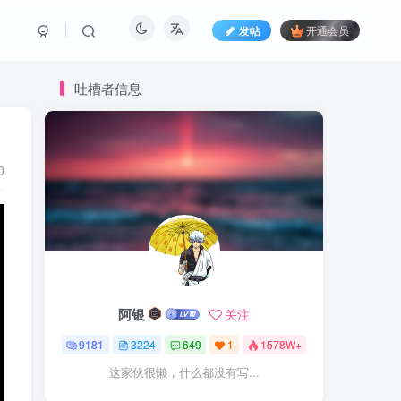
发帖
开通会员
吐槽者信息
0
阿银
关注
9181
3224
649
1
1578W+
这家伙很懒，什么都没有写...