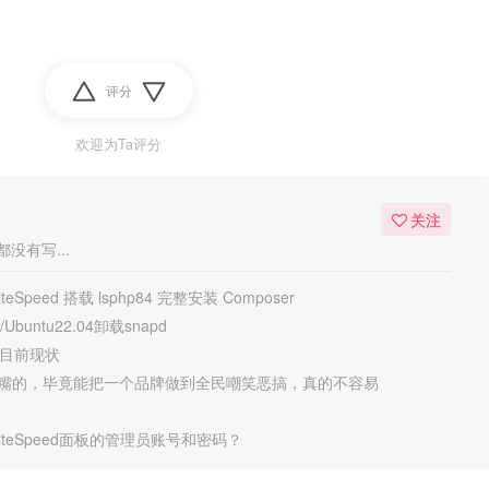
评分
欢迎为Ta评分
关注
没有写...
eSpeed 搭载 lsphp84 完整安装 Composer
Ubuntu22.04卸载snapd
强目前现状
嘴的，毕竟能把一个品牌做到全民嘲笑恶搞，真的不容易
iteSpeed面板的管理员账号和密码？