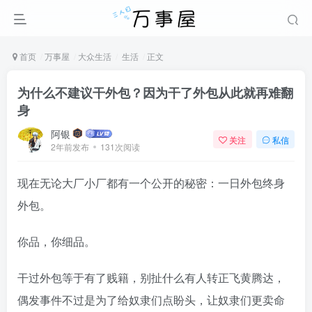
首页
万事屋
大众生活
生活
正文
为什么不建议干外包？因为干了外包从此就再难翻
身
阿银
关注
私信
2年前发布
131次阅读
现在无论大厂小厂都有一个公开的秘密：一日外包终身
外包。
你品，你细品。
干过外包等于有了贱籍，别扯什么有人转正飞黄腾达，
偶发事件不过是为了给奴隶们点盼头，让奴隶们更卖命