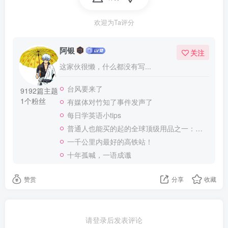
欢迎为Ta评分
阿银
关注
这家伙很懒，什么都没有写...
台风要来了
9192篇主题
1个粉丝
有媒体对竹知了事件发声了
每日学英语小tips
普通人也能买的起的全球顶级用品之一：WD-40润滑除锈剂！
一千公里内最好的高铁站！
十年孤喊，一语成谶
赞赏
分享
收藏
请登录后发表评论