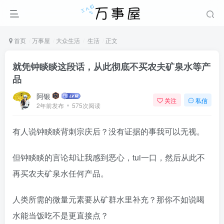
首页
万事屋
大众生活
生活
正文
就凭钟睒睒这段话，从此彻底不买农夫矿泉水等产
品
阿银
关注
私信
2年前发布
575次阅读
有人说钟睒睒背刺宗庆后？没有证据的事我可以无视。
但钟睒睒的言论却让我感到恶心，tui一口，然后从此不
再买农夫矿泉水任何产品。
人类所需的微量元素要从矿群水里补充？那你不如说喝
水能当饭吃不是更直接点？