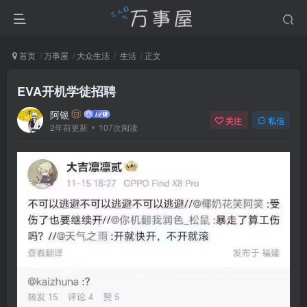
首页
万事屋
大众生活
生活
正文
EVA开机学徒招聘
阿银
关注
私信
2年前更新
107次阅读