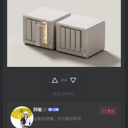
评分
欢迎为Ta评分
阿银
关注
这家伙很懒，什么都没有写...