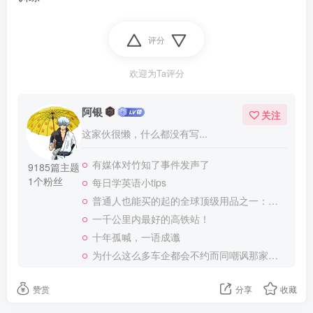
评分
欢迎为Ta评分
阿银
关注
这家伙很懒，什么都没有写...
有媒体对竹知了事件发声了
9185篇主题
1个粉丝
每日学英语小tips
普通人也能买的起的全球顶级用品之一：WD-40润滑除锈剂！
一千公里内最好的高铁站！
十年孤喊，一语成谶
为什么这么多车企都会不约而同嘲讽那家说不得的车企？
赞赏
分享
收藏