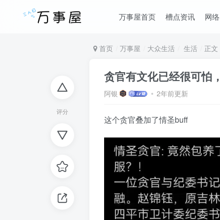
万事屋首页
槽点资讯
网络
首页
万事屋
大众生活
生活
正文
贪官有文化已经很可怕
阿银
2年前更新
评分
这个贪官叠加了情圣buff