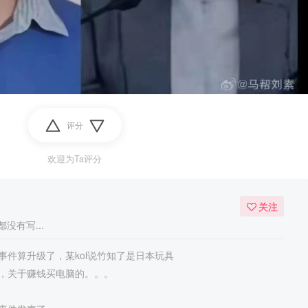
评分
欢迎为Ta评分
关注
没有写...
事件算升级了，某kol说竹知了是日本玩具
，关于赚钱买电脑的。。。