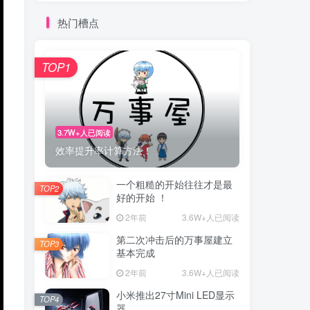
热门槽点
TOP1
3.7W+人已阅读
效率提升率计算方法！
一个粗糙的开始往往才是最
TOP2
好的开始 ！
2年前
3.6W+人已阅读
第二次冲击后的万事屋建立
TOP3
基本完成
2年前
3.6W+人已阅读
小米推出27寸Mini LED显示
TOP4
器