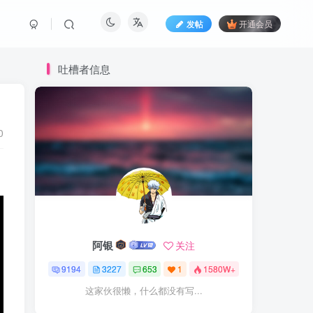
发帖
开通会员
吐槽者信息
0
阿银
关注
9194
3227
653
1
1580W+
这家伙很懒，什么都没有写...