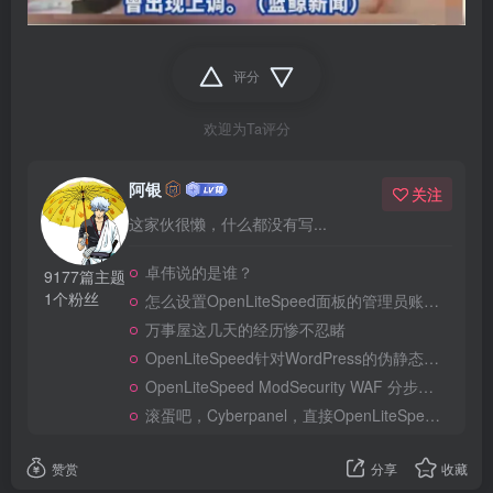
评分
欢迎为Ta评分
阿银
关注
这家伙很懒，什么都没有写...
卓伟说的是谁？
9177篇主题
1个粉丝
怎么设置OpenLiteSpeed面板的管理员账号和密码？
万事屋这几天的经历惨不忍睹
OpenLiteSpeed针对WordPress的伪静态及安全规则
OpenLiteSpeed ModSecurity WAF 分步完整部署手册
滚蛋吧，Cyberpanel，直接OpenLiteSpeed一键搞定！
赞赏
分享
收藏