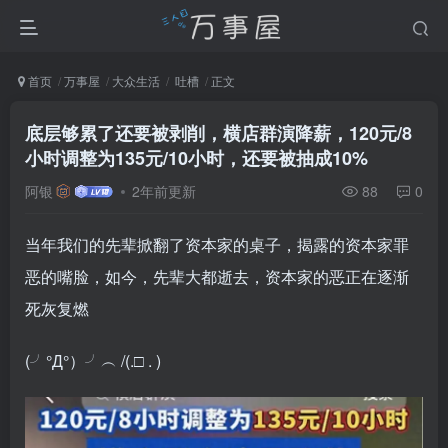
首页
万事屋
大众生活
吐槽
正文
底层够累了还要被剥削，横店群演降薪，120元/8
小时调整为135元/10小时，还要被抽成10%
阿银
2年前更新
88
0
当年我们的先辈掀翻了资本家的桌子，揭露的资本家罪
恶的嘴脸，如今，先辈大都逝去，资本家的恶正在逐渐
死灰复燃
(╯°Д°）╯︵ /(.□ . )