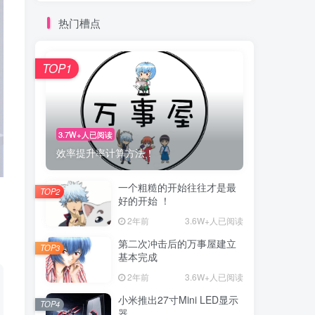
热门槽点
TOP1
3.7W+人已阅读
效率提升率计算方法！
一个粗糙的开始往往才是最
TOP2
好的开始 ！
2年前
3.6W+人已阅读
第二次冲击后的万事屋建立
TOP3
基本完成
2年前
3.6W+人已阅读
小米推出27寸Mini LED显示
TOP4
器