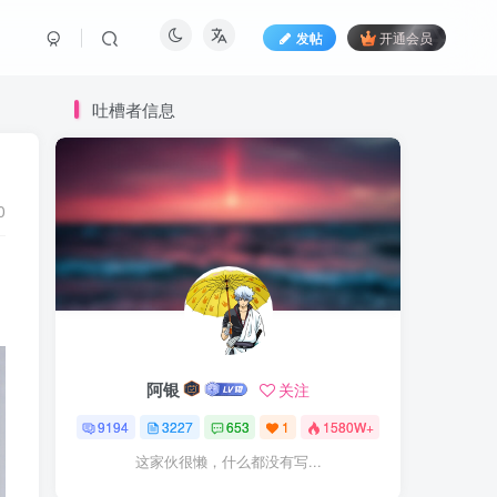
发帖
开通会员
吐槽者信息
0
阿银
关注
9194
3227
653
1
1580W+
这家伙很懒，什么都没有写...