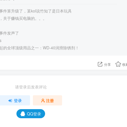
事件算升级了，某kol说竹知了是日本玩具
，关于赚钱买电脑的。。。
事件发声了
s
起的全球顶级用品之一：WD-40润滑除锈剂！
分享
收
请登录后发表评论
登录
注册
QQ登录