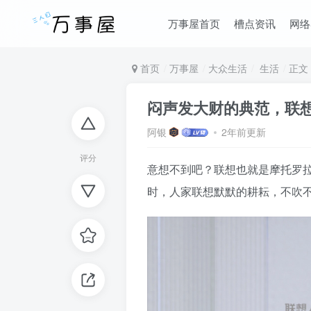
万事屋首页
槽点资讯
网络
首页
万事屋
大众生活
生活
正文
闷声发大财的典范，联
阿银
2年前更新
评分
意想不到吧？联想也就是摩托罗
时，人家联想默默的耕耘，不吹