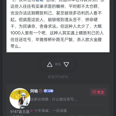
评分
欢迎为Ta评分
阿银
关注
这家伙很懒，什么都没有写...
十年孤喊，一语成谶
9187篇主题