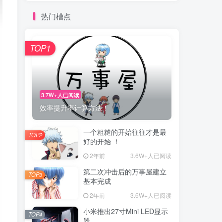
热门槽点
TOP1
3.7W+人已阅读
效率提升率计算方法！
一个粗糙的开始往往才是最
TOP2
好的开始 ！
2年前
3.6W+人已阅读
第二次冲击后的万事屋建立
TOP3
基本完成
2年前
3.6W+人已阅读
小米推出27寸Mini LED显示
TOP4
器