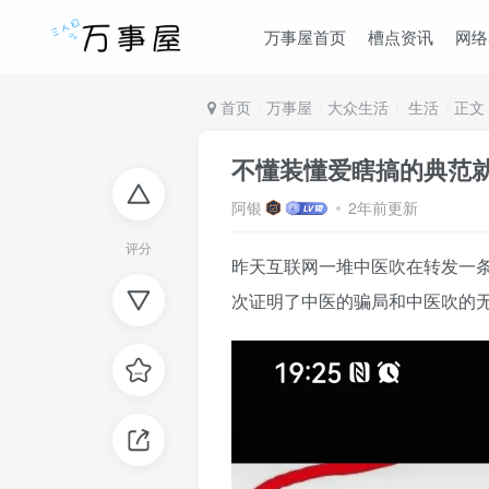
万事屋首页
槽点资讯
网络
首页
万事屋
大众生活
生活
正文
不懂装懂爱瞎搞的典范
阿银
2年前更新
评分
昨天互联网一堆中医吹在转发一条
次证明了中医的骗局和中医吹的