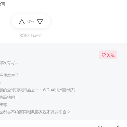
做宝
评分
欢迎为Ta评分
关注
没有写...
事件发声了
s
起的全球顶级用品之一：WD-40润滑除锈剂！
的高铁站！
成谶
企都会不约而同嘲讽那家说不得的车企？