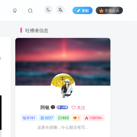
发帖
开通会员
吐槽者信息
1
阿银
关注
9191
3227
653
1
1580W+
这家伙很懒，什么都没有写...