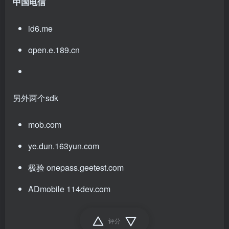
中国电信
id6.me
open.e.189.cn
另外两个sdk
mob.com
ye.dun.163yun.com
极验 onepass.geetest.com
ADmobile 114dev.com
评分