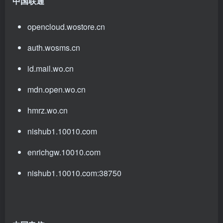
中国联通
opencloud.wostore.cn
auth.wosms.cn
id.mail.wo.cn
mdn.open.wo.cn
hmrz.wo.cn
nishub1.10010.com
enrichgw.10010.com
nishub1.10010.com:38750