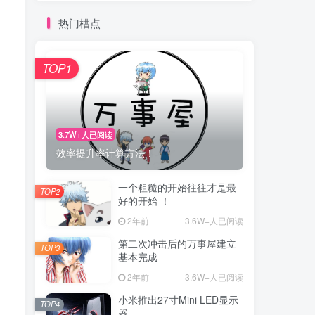
热门槽点
TOP1
3.7W+人已阅读
效率提升率计算方法！
一个粗糙的开始往往才是最
TOP2
好的开始 ！
2年前
3.6W+人已阅读
第二次冲击后的万事屋建立
TOP3
基本完成
2年前
3.6W+人已阅读
小米推出27寸Mini LED显示
TOP4
器