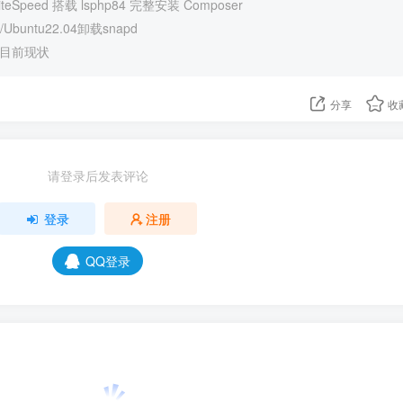
eSpeed 搭载 lsphp84 完整安装 Composer
Ubuntu22.04卸载snapd
强目前现状
分享
收
请登录后发表评论
登录
注册
QQ登录