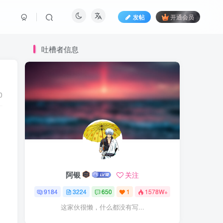
发帖
开通会员
吐槽者信息
0
阿银
关注
9184
3224
650
1
1578W+
这家伙很懒，什么都没有写...