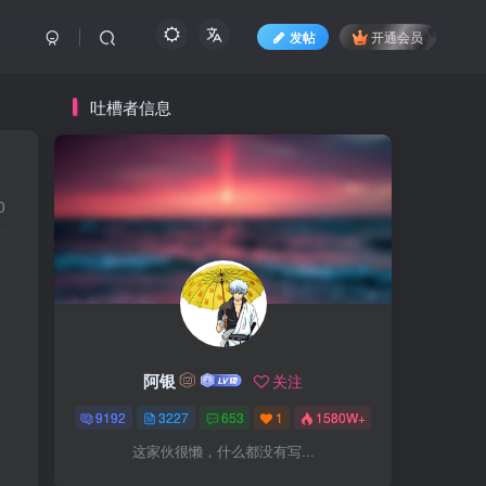
发帖
开通会员
吐槽者信息
0
阿银
关注
9192
3227
653
1
1580W+
这家伙很懒，什么都没有写...