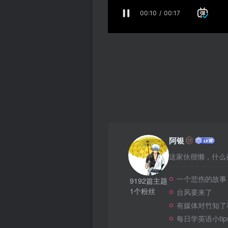
阿银
这家伙很懒，什么都
一个悲伤的故事
9192篇主题
1个粉丝
台风要来了
有媒体对竹知了
每日学英语小tip