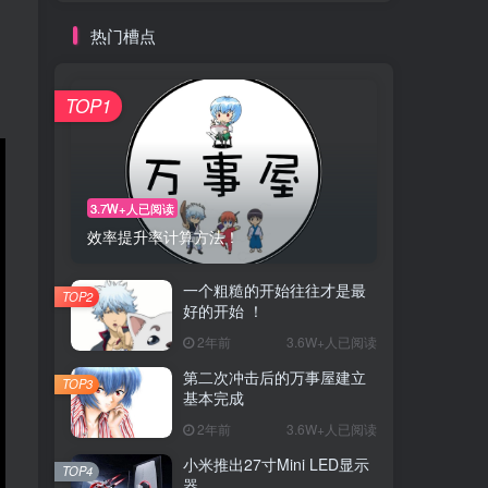
热门槽点
TOP1
3.7W+人已阅读
效率提升率计算方法！
一个粗糙的开始往往才是最
TOP2
好的开始 ！
2年前
3.6W+人已阅读
第二次冲击后的万事屋建立
TOP3
基本完成
2年前
3.6W+人已阅读
小米推出27寸Mini LED显示
TOP4
器