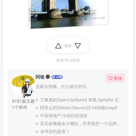
评分
欢迎为Ta评分
阿银
关注
这家伙很懒，什么都没有写...
万事屋的OpenLiteSpeed 搭载 lsphp84 完整安装 Composer
9181篇主题
1个粉丝
阿里云的Debian/Ubuntu22.04卸载snapd
中国房地产10强目前现状
其实挺佩服余大嘴的，毕竟能把一个品牌做到全民嘲笑恶搞，真的不容易
卓伟说的是谁？