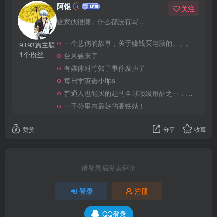
阿银
关注
这家伙很懒，什么都没有写...
一个悲伤的故事，关于赚钱买电脑的。。。
9193篇主题
1个粉丝
台风要来了
有媒体对竹知了事件发声了
每日学英语小tips
普通人也能买的起的全球顶级用品之一：WD-40润滑除锈剂！
一千公里内最好的高铁站！
赞赏
分享
收藏
请登录后发表评论
登录
注册
QQ登录