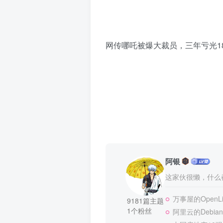
网传哪吒被爆大裁员，三年亏光1
阿银
这家伙很懒，什么都
万事屋的OpenLit
9181篇主题
1个粉丝
阿里云的Debian/