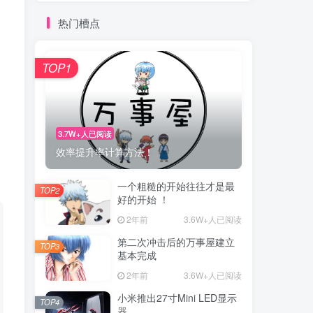
热门槽点
TOP1
3.7W+人已阅读
效率提升率计算方法！
一个粗糙的开始往往才是最
TOP2
好的开始 ！
2年前
3.6W+人已阅读
第二次冲击后的万事屋建立
TOP3
基本完成
2年前
3.6W+人已阅读
小米推出27寸Mini LED显示
TOP4
器