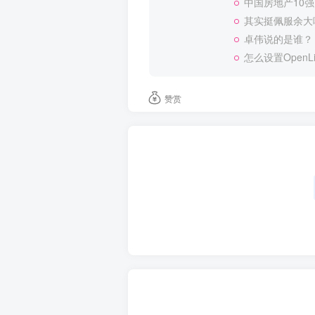
中国房地产10
其实挺佩服余大
卓伟说的是谁？
怎么设置OpenL
赞赏