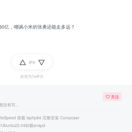
80亿，嘲讽小米的张勇还能走多远？
评分
欢迎为Ta评分
关注
没有写...
eSpeed 搭载 lsphp84 完整安装 Composer
Ubuntu22.04卸载snapd