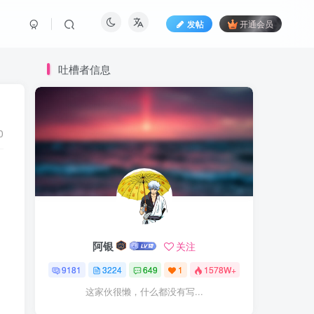
发帖
开通会员
吐槽者信息
0
阿银
关注
9181
3224
649
1
1578W+
这家伙很懒，什么都没有写...