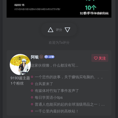
评分
欢迎为Ta评分
阿银
关注
这家伙很懒，什么都没有写...
一个悲伤的故事，关于赚钱买电脑的。。。
9193篇主题
1个粉丝
台风要来了
有媒体对竹知了事件发声了
每日学英语小tips
普通人也能买的起的全球顶级用品之一：WD-40润滑除锈剂！
一千公里内最好的高铁站！