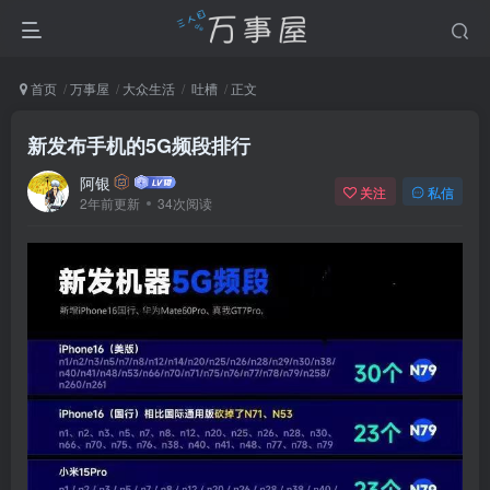
首页
万事屋
大众生活
吐槽
正文
新发布手机的5G频段排行
阿银
关注
私信
2年前更新
34次阅读