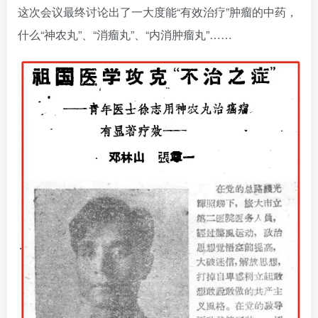
这次会议最终讨论出了一大度能“有效治疗”肿瘤的中药，
什么“神农丸”、“消瘤丸”、“内消肿瘤丸”……