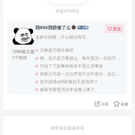
欢迎为Ta评分
我996我骄傲了么
关注
这家伙很懒，什么都没有写...
万事屋干两件事吧
1289篇主题
1个粉丝
哟，这不是万事屋么，每年复活一天的万事屋
竹知了下架事件根本不是公关事故
有家公司连一点点声音不允许发出，这公司做大了就是我国乃至全世界的灾难
也许战锤40K的泰拉不是地球？
威海市硬笔书法学会摊上事了
分享
收藏
请登录后发表评论