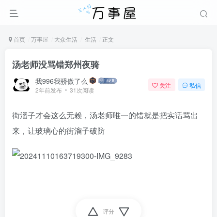
首页
万事屋
大众生活
生活
正文
汤老师没骂错郑州夜骑
我996我骄傲了么
关注
私信
2年前发布
31次阅读
街溜子才会这么无赖，汤老师唯一的错就是把实话骂出
来，让玻璃心的街溜子破防
评分