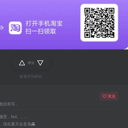
评分
欢迎为Ta评分
关注
没有写...
贵，but。。。
，现在夏天全是鬼👻