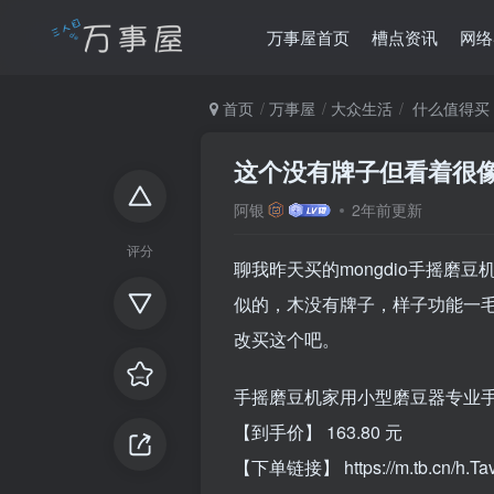
万事屋首页
槽点资讯
网络
首页
万事屋
大众生活
什么值得买
这个没有牌子但看着很像
阿银
2年前更新
评分
聊我昨天买的mongdio手摇磨
似的，木没有牌子，样子功能一毛一
改买这个吧。
手摇磨豆机家用小型磨豆器专业
【到手价】 163.80 元
【下单链接】
https://m.tb.cn/h.T