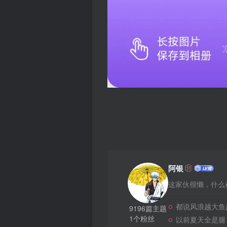
阿银
这家伙很懒，什么都
都说风浪越大鱼越
9196篇主题
1个粉丝
以前夏天全是腿