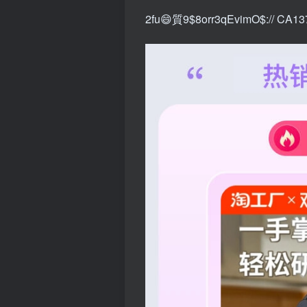
2fu😄質9$8orr3qEvimO$:// CA1