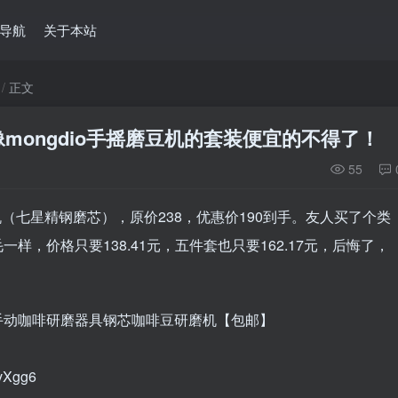
导航
关于本站
正文
mongdio手摇磨豆机的套装便宜的不得了！
55
豆机（七星精钢磨芯），原价238，优惠价190到手。友人买了个类
样，价格只要138.41元，五件套也只要162.17元，后悔了，
手动咖啡研磨器具钢芯咖啡豆研磨机【包邮】
avXgg6