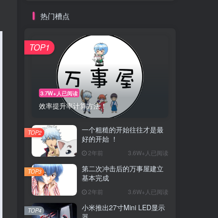
热门槽点
TOP1
3.7W+人已阅读
效率提升率计算方法！
一个粗糙的开始往往才是最
TOP2
好的开始 ！
2年前
3.6W+人已阅读
第二次冲击后的万事屋建立
TOP3
基本完成
2年前
3.6W+人已阅读
小米推出27寸Mini LED显示
TOP4
器