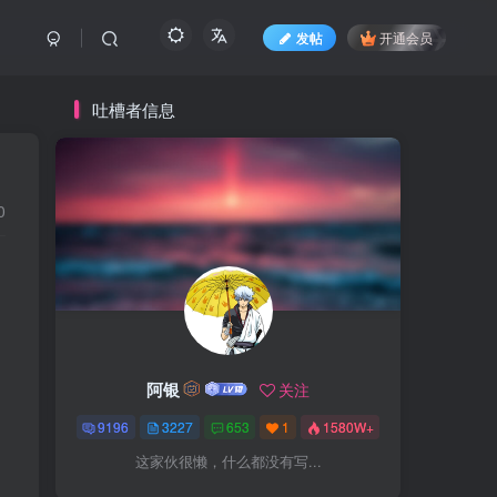
发帖
开通会员
吐槽者信息
0
阿银
关注
9196
3227
653
1
1580W+
这家伙很懒，什么都没有写...