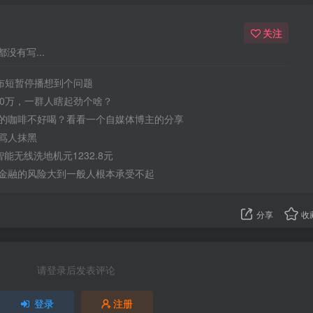
关注
没有写...
宣布短暂停播想到个问题
50万，一群人瞎起劲个啥？
的咖啡不好喝？看看一个自媒体博主的分享
骂人抹黑
 智能无线洗地机元1232.8元
金融的风险大到一般人根本承受不起
分享
收
请登录后发表评论
登录
注册