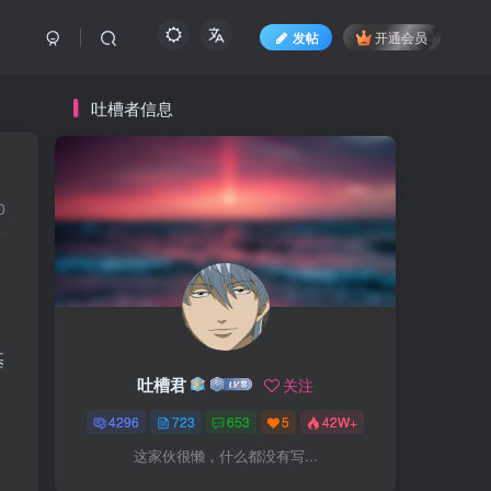
发帖
开通会员
吐槽者信息
0
基
吐槽君
关注
4296
723
653
5
42W+
这家伙很懒，什么都没有写...