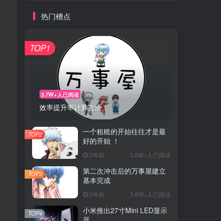
热门槽点
TOP1
3.7W+人已阅读
效率提升率计算方法！
一个粗糙的开始往往才是最
TOP2
好的开始 ！
2年前
3.6W+人已阅读
第二次冲击后的万事屋建立
TOP3
基本完成
2年前
3.6W+人已阅读
小米推出27寸Mini LED显示
TOP4
器