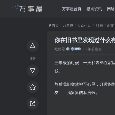
万事屋首页
槽点资讯
网络
首页
万事屋
大众生活
吐槽
正文
你在旧书里发现过什么
吐槽君
2年前发布
评分
三年级的时候，一天和表弟在家
钱。
然后我们突然福至心灵，赶紧跑
友——我舅舅的私房钱。