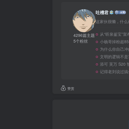
吐槽君
这家伙很懒，什么都
从“听泉鉴宝”
4296篇主题
5个粉丝
小杨哥掉粉超8
为什么你自己冲
文明的逻辑不是
添可 芙万 S20
记得老刘说过搞
赞赏