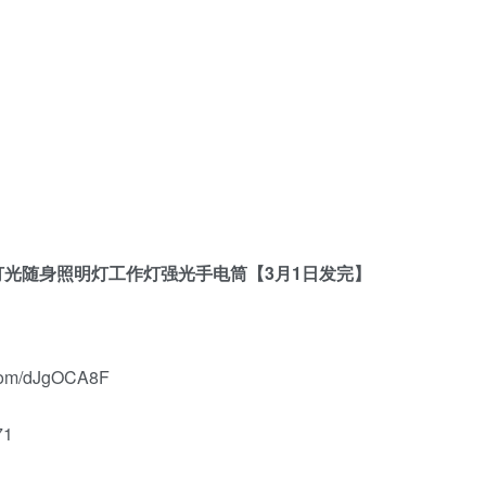
光随身照明灯工作灯强光手电筒【3月1日发完】
.com/dJgOCA8F