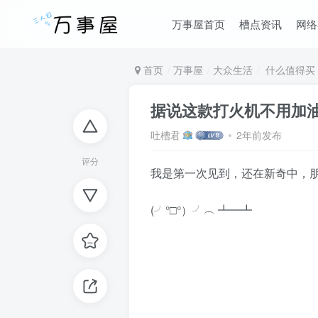
万事屋首页
槽点资讯
网络
首页
万事屋
大众生活
什么值得买
据说这款打火机不用加
吐槽君
2年前发布
评分
我是第一次见到，还在新奇中，
(╯°□°）╯︵ ┻━┻