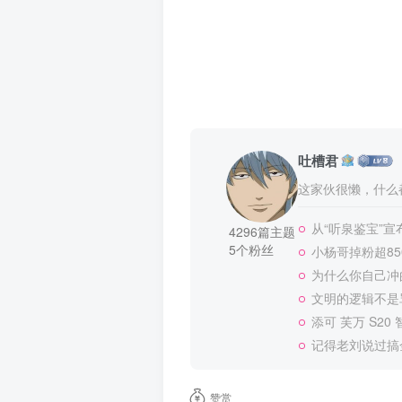
吐槽君
这家伙很懒，什么都
从“听泉鉴宝”
4296篇主题
5个粉丝
小杨哥掉粉超8
为什么你自己冲
文明的逻辑不是
添可 芙万 S20
记得老刘说过搞
赞赏