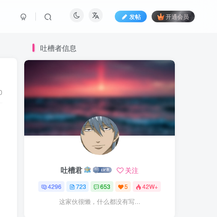
发帖
开通会员
吐槽者信息
0
吐槽君
关注
4296
723
653
5
42W+
这家伙很懒，什么都没有写...