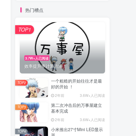
热门槽点
TOP1
3.7W+人已阅读
效率提升率计算方法！
一个粗糙的开始往往才是最
TOP2
好的开始 ！
2年前
3.6W+人已阅读
第二次冲击后的万事屋建立
TOP3
基本完成
2年前
3.6W+人已阅读
小米推出27寸Mini LED显示
TOP4
器