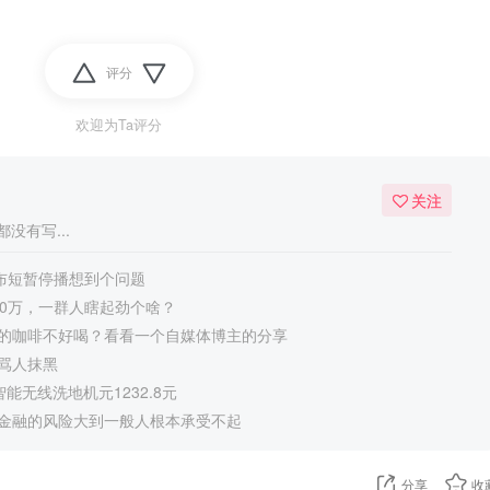
评分
欢迎为Ta评分
关注
没有写...
宣布短暂停播想到个问题
50万，一群人瞎起劲个啥？
的咖啡不好喝？看看一个自媒体博主的分享
骂人抹黑
 智能无线洗地机元1232.8元
金融的风险大到一般人根本承受不起
分享
收