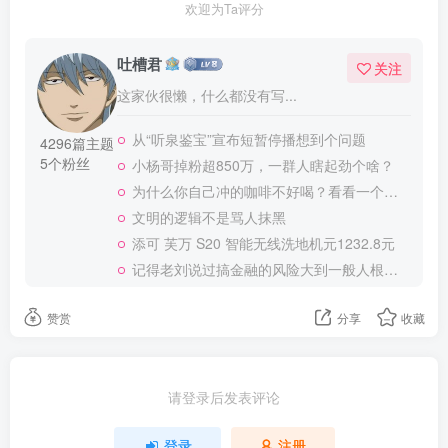
欢迎为Ta评分
吐槽君
关注
这家伙很懒，什么都没有写...
从“听泉鉴宝”宣布短暂停播想到个问题
4296篇主题
5个粉丝
小杨哥掉粉超850万，一群人瞎起劲个啥？
为什么你自己冲的咖啡不好喝？看看一个自媒体博主的分享
文明的逻辑不是骂人抹黑
添可 芙万 S20 智能无线洗地机元1232.8元
记得老刘说过搞金融的风险大到一般人根本承受不起
赞赏
分享
收藏
请登录后发表评论
登录
注册