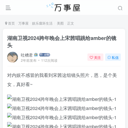
首页
万事屋
娱乐腐坏生活
美图
正文
湖南卫视2024跨年晚会上宋茜唱跳给amber的镜
头
吐槽君
关注
私信
2年前发布
112次阅读
对内娱不感冒的我看到宋茜这组镜头照片，恩，是个美
女，真好看~