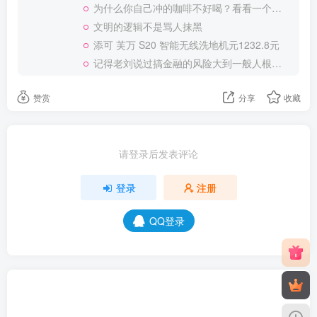
评分
欢迎为Ta评分
吐槽君
关注
这家伙很懒，什么都没有写...
从“听泉鉴宝”宣布短暂停播想到个问题
4296篇主题
5个粉丝
小杨哥掉粉超850万，一群人瞎起劲个啥？
为什么你自己冲的咖啡不好喝？看看一个自媒体博主的分享
文明的逻辑不是骂人抹黑
添可 芙万 S20 智能无线洗地机元1232.8元
记得老刘说过搞金融的风险大到一般人根本承受不起
赞赏
分享
收藏