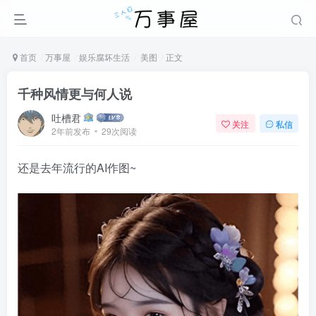
首页
万事屋
娱乐腐坏生活
美图
正文
千种风情更与何人说
吐槽君
关注
私信
2年前发布
29次阅读
还是去年流行的AI作图~