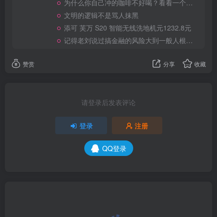
为什么你自己冲的咖啡不好喝？看看一个自媒体博主的分享
文明的逻辑不是骂人抹黑
添可 芙万 S20 智能无线洗地机元1232.8元
记得老刘说过搞金融的风险大到一般人根本承受不起
赞赏
分享
收藏
请登录后发表评论
登录
注册
QQ登录