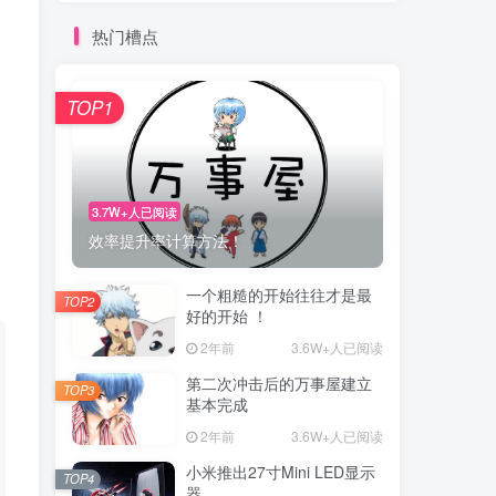
热门槽点
TOP1
3.7W+人已阅读
效率提升率计算方法！
一个粗糙的开始往往才是最
TOP2
好的开始 ！
2年前
3.6W+人已阅读
第二次冲击后的万事屋建立
TOP3
基本完成
2年前
3.6W+人已阅读
小米推出27寸Mini LED显示
TOP4
器