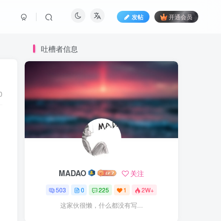
发帖
开通会员
吐槽者信息
0
MADAO
关注
503
0
225
1
2W+
这家伙很懒，什么都没有写...