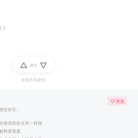
末！
评分
欢迎为Ta评分
关注
没有写...
的母亲和前夫哥一样狠
解释青蒿素